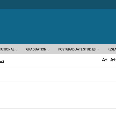
Search form
ITUTIONAL
GRADUATION
POSTGRADUATE STUDIES
RESE
ews