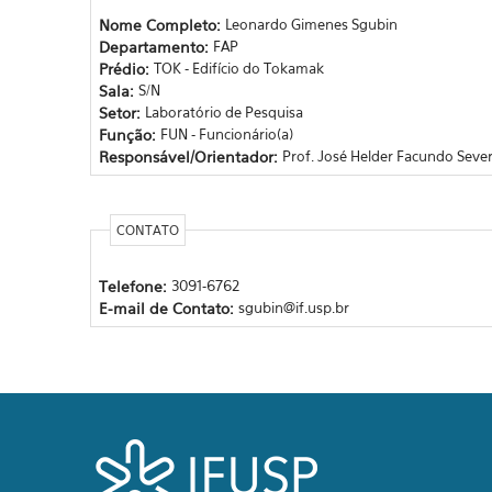
Nome Completo:
Leonardo Gimenes Sgubin
Departamento:
FAP
Prédio:
TOK - Edifício do Tokamak
Sala:
S/N
Setor:
Laboratório de Pesquisa
Função:
FUN - Funcionário(a)
Responsável/Orientador:
Prof. José Helder Facundo Seve
CONTATO
Telefone:
3091-6762
E-mail de Contato:
sgubin@if.usp.br