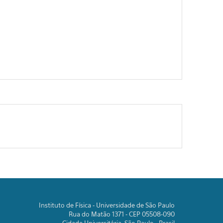
Instituto de Física - Universidade de São Paulo
Rua do Matão 1371 - CEP 05508-090