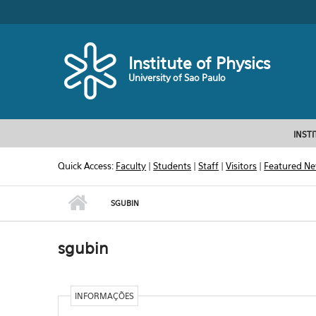
Skip to main content
Toggle high contrast
Institute of Physics
University of Sao Paulo
INST
Quick Access:
Faculty
|
Students
|
Staff
|
Visitors
|
Featured N
SGUBIN
sgubin
INFORMAÇÕES