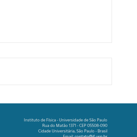
Instituto de Física - Universidade de São Paulo
Rua do Matão 1371 - CEP 05508-090
Cidade Universitária, São Paulo - Brasil
Email:
contato@if.usp.br