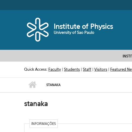
Skip to main content
Toggle high contrast
Institute of Physics
University of Sao Paulo
INST
Quick Access:
Faculty
|
Students
|
Staff
|
Visitors
|
Featured N
STANAKA
stanaka
INFORMAÇÕES