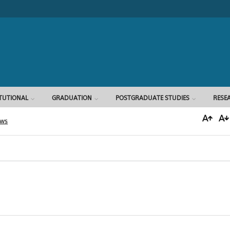
Search form
ITUTIONAL
GRADUATION
POSTGRADUATE STUDIES
RESE
ews