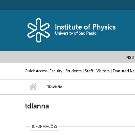
Skip to main content
Toggle high contrast
Institute of Physics
University of Sao Paulo
INST
Quick Access:
Faculty
|
Students
|
Staff
|
Visitors
|
Featured N
TDLANNA
tdlanna
INFORMAÇÕES