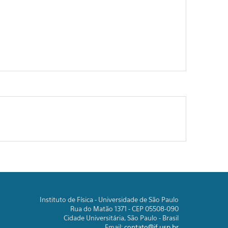
Instituto de Física - Universidade de São Paulo
Rua do Matão 1371 - CEP 05508-090
Cidade Universitária, São Paulo - Brasil
Email:
contato@if.usp.br