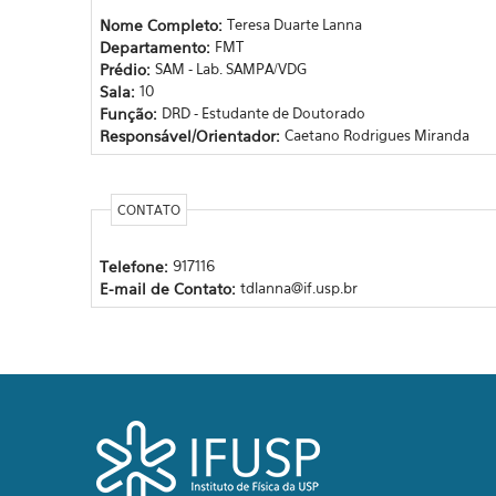
Nome Completo:
Teresa Duarte Lanna
Departamento:
FMT
Prédio:
SAM - Lab. SAMPA/VDG
Sala:
10
Função:
DRD - Estudante de Doutorado
Responsável/Orientador:
Caetano Rodrigues Miranda
CONTATO
Telefone:
917116
E-mail de Contato:
tdlanna@if.usp.br