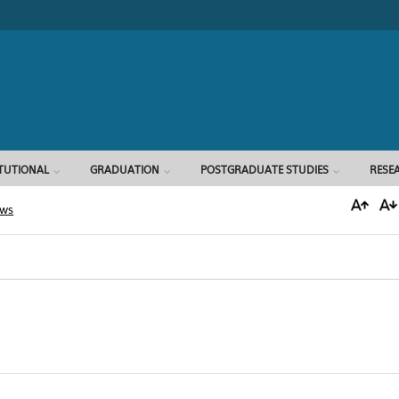
Search form
ITUTIONAL
GRADUATION
POSTGRADUATE STUDIES
RESE
ews