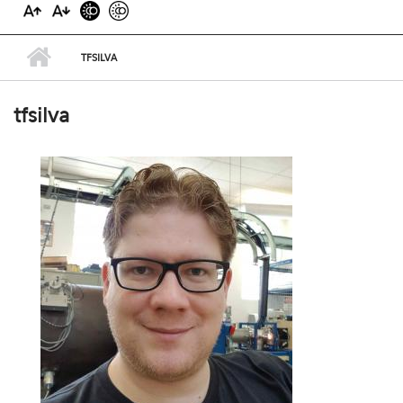
TFSILVA
tfsilva