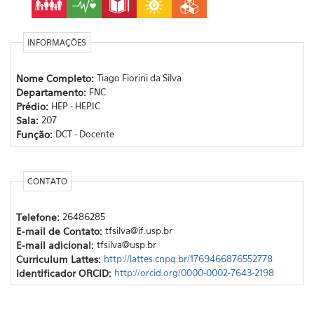
INFORMAÇÕES
Nome Completo:
Tiago Fiorini da Silva
Departamento:
FNC
Prédio:
HEP - HEPIC
Sala:
207
Função:
DCT - Docente
CONTATO
Telefone:
26486285
E-mail de Contato:
tfsilva@if.usp.br
E-mail adicional:
tfsilva@usp.br
Curriculum Lattes:
http://lattes.cnpq.br/1769466876552778
Identificador ORCID:
http://orcid.org/0000-0002-7643-2198