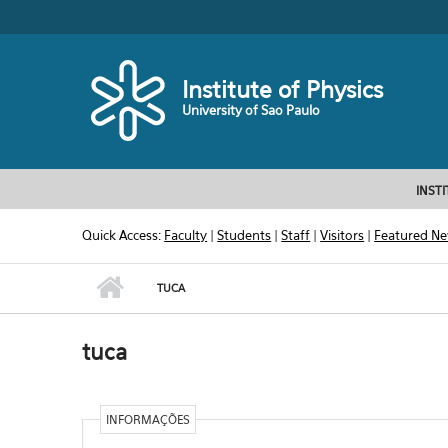
Skip to main content
Toggle high contrast
Institute of Physics
University of Sao Paulo
INST
Quick Access:
Faculty
|
Students
|
Staff
|
Visitors
|
Featured N
TUCA
tuca
INFORMAÇÕES