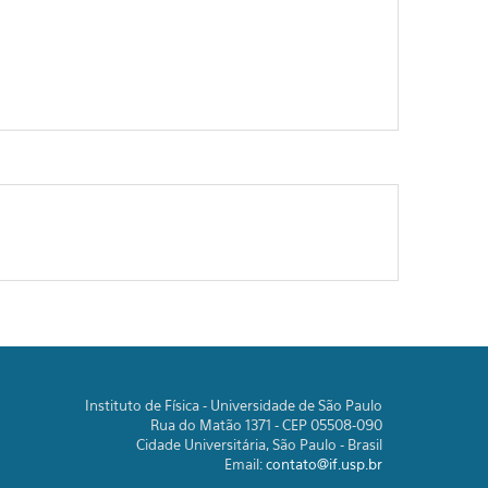
Instituto de Física - Universidade de São Paulo
Rua do Matão 1371 - CEP 05508-090
Cidade Universitária, São Paulo - Brasil
Email:
contato@if.usp.br