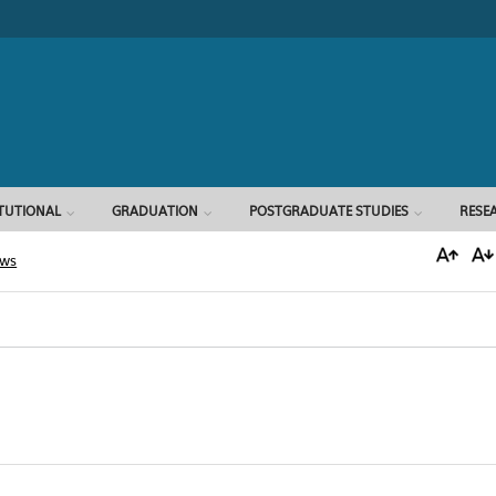
Search form
ITUTIONAL
GRADUATION
POSTGRADUATE STUDIES
RESE
ews