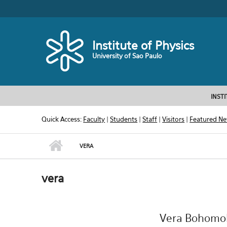
Skip to main content
Toggle high contrast
Institute of Physics
University of Sao Paulo
INST
Quick Access:
Faculty
|
Students
|
Staff
|
Visitors
|
Featured N
VERA
vera
Vera Bohomol