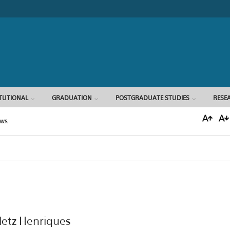
Search form
ITUTIONAL
GRADUATION
POSTGRADUATE STUDIES
RESE
ews
etz Henriques