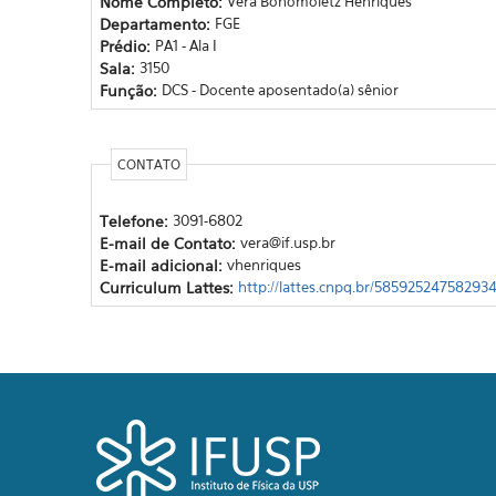
Nome Completo:
Vera Bohomoletz Henriques
Departamento:
FGE
Prédio:
PA1 - Ala I
Sala:
3150
Função:
DCS - Docente aposentado(a) sênior
CONTATO
Telefone:
3091-6802
E-mail de Contato:
vera@if.usp.br
E-mail adicional:
vhenriques
Curriculum Lattes:
http://lattes.cnpq.br/58592524758293