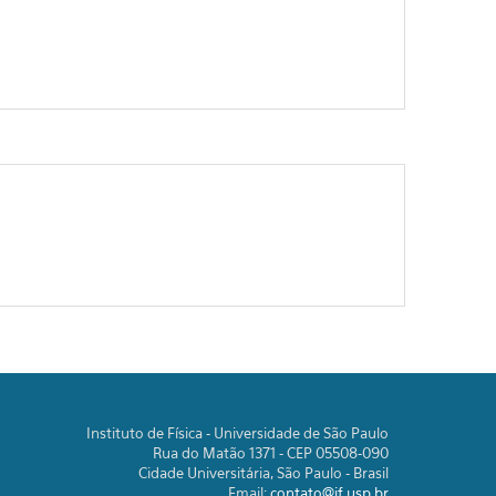
Instituto de Física - Universidade de São Paulo
Rua do Matão 1371 - CEP 05508-090
Cidade Universitária, São Paulo - Brasil
Email:
contato@if.usp.br