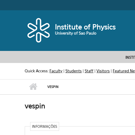
Skip to main content
Toggle high contrast
Institute of Physics
University of Sao Paulo
INST
Quick Access:
Faculty
|
Students
|
Staff
|
Visitors
|
Featured N
VESPIN
vespin
INFORMAÇÕES