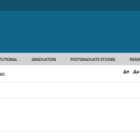
Search form
ITUTIONAL
GRADUATION
POSTGRADUATE STUDIES
RESE
ews