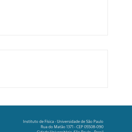
Instituto de Física - Universidade de São Paulo
Rua do Matão 1371 - CEP 05508-090