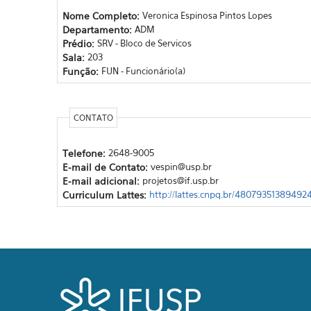
Nome Completo:
Veronica Espinosa Pintos Lopes
Departamento:
ADM
Prédio:
SRV - Bloco de Servicos
Sala:
203
Função:
FUN - Funcionário(a)
CONTATO
Telefone:
2648-9005
E-mail de Contato:
vespin@usp.br
E-mail adicional:
projetos@if.usp.br
Curriculum Lattes:
http://lattes.cnpq.br/48079351389492