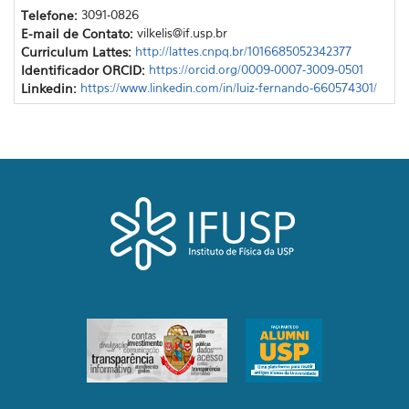
Telefone:
3091-0826
E-mail de Contato:
vilkelis@if.usp.br
Curriculum Lattes:
http://lattes.cnpq.br/1016685052342377
Identificador ORCID:
https://orcid.org/0009-0007-3009-0501
Linkedin:
https://www.linkedin.com/in/luiz-fernando-660574301/