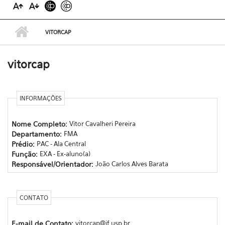
VITORCAP
vitorcap
INFORMAÇÕES
Nome Completo:
Vitor Cavalheri Pereira
Departamento:
FMA
Prédio:
PAC - Ala Central
Função:
EXA - Ex-aluno(a)
Responsável/Orientador:
João Carlos Alves Barata
CONTATO
E-mail de Contato:
vitorcap@if.usp.br