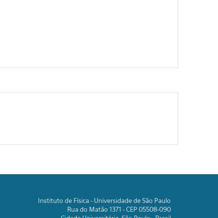
Instituto de Física - Universidade de São Paulo
Rua do Matão 1371 - CEP 05508-090