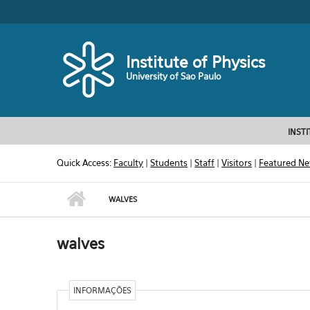
Skip to main content
Toggle high contrast
Institute of Physics
University of Sao Paulo
INST
Quick Access:
Faculty
|
Students
|
Staff
|
Visitors
|
Featured N
WALVES
walves
INFORMAÇÕES