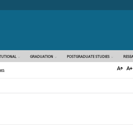
Search form
ITUTIONAL
GRADUATION
POSTGRADUATE STUDIES
RESE
ews