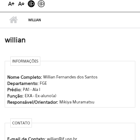
WILLIAN
willian
INFORMAÇÕES
Nome Completo:
Willian Fernandes dos Santos
Departamento:
FGE
Prédio:
PA1 - Ala I
Função:
EXA - Ex-aluno(a)
Responsável/Orientador:
Mikiya Muramatsu
CONTATO
E-mail de Contato:
willian@if.usp.br