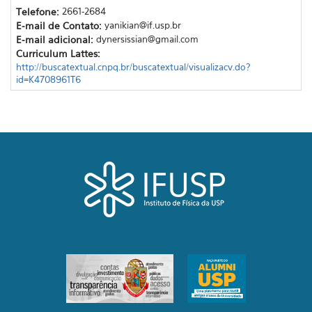
Telefone:
2661-2684
E-mail de Contato:
yanikian@if.usp.br
E-mail adicional:
dynersissian@gmail.com
Curriculum Lattes:
http://buscatextual.cnpq.br/buscatextual/visualizacv.do?
id=K4708961T6