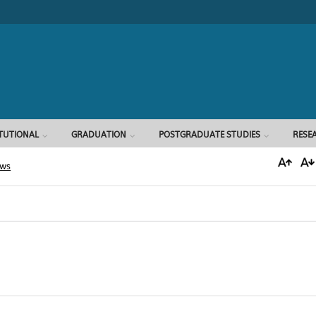
Search form
ITUTIONAL
GRADUATION
POSTGRADUATE STUDIES
RESE
ews