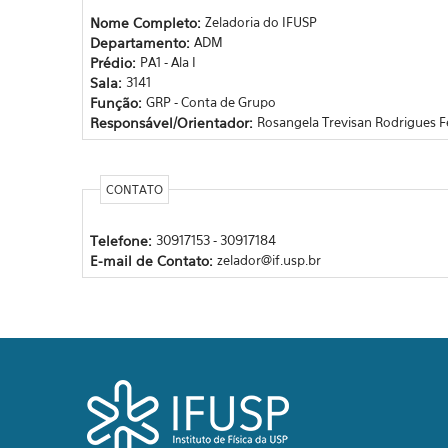
Nome Completo:
Zeladoria do IFUSP
Departamento:
ADM
Prédio:
PA1 - Ala I
Sala:
3141
Função:
GRP - Conta de Grupo
Responsável/Orientador:
Rosangela Trevisan Rodrigues Fe
CONTATO
Telefone:
30917153 - 30917184
E-mail de Contato:
zelador@if.usp.br