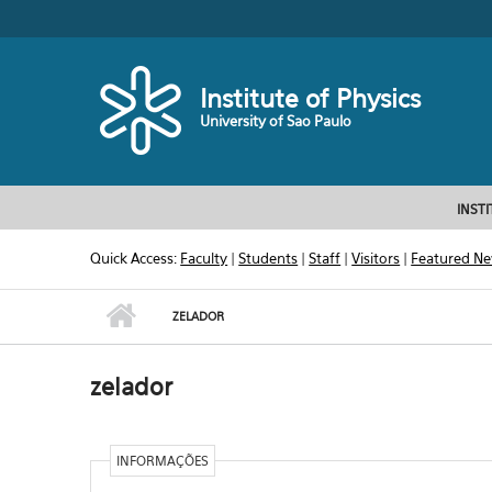
Skip to main content
Toggle high contrast
Institute of Physics
University of Sao Paulo
INST
Quick Access:
Faculty
|
Students
|
Staff
|
Visitors
|
Featured N
ZELADOR
zelador
INFORMAÇÕES