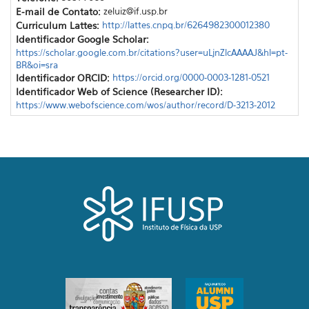
E-mail de Contato:
zeluiz@if.usp.br
Curriculum Lattes:
http://lattes.cnpq.br/6264982300012380
Identificador Google Scholar:
https://scholar.google.com.br/citations?user=uLjnZlcAAAAJ&hl=pt-
BR&oi=sra
Identificador ORCID:
https://orcid.org/0000-0003-1281-0521
Identificador Web of Science (Researcher ID):
https://www.webofscience.com/wos/author/record/D-3213-2012