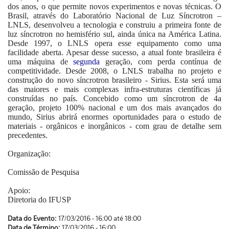
dos anos, o que permite novos experimentos e novas técnicas. O
Brasil, através do Laboratório Nacional de Luz Síncrotron –
LNLS, desenvolveu a tecnologia e construiu a primeira fonte de
luz síncrotron no hemisfério sul, ainda única na América Latina.
Desde 1997, o LNLS opera esse equipamento como uma
facilidade aberta. Apesar desse sucesso, a atual fonte brasileira é
uma máquina de
segunda
geração, com perda contínua de
competitividade. Desde 2008, o LNLS trabalha no projeto e
construção do novo síncrotron brasileiro - Sirius. Esta será uma
das maiores e mais complexas infra-estruturas científicas já
construídas no país. Concebido como um síncrotron de 4a
geração, projeto 100% nacional e um dos mais avançados do
mundo, Sirius abrirá enormes oportunidades para o estudo de
materiais - orgânicos e inorgânicos - com grau de detalhe sem
precedentes.
Organização:
Comissão de Pesquisa
Apoio:
Diretoria do IFUSP
Data do Evento:
17/03/2016 -
16:00
até
18:00
Data de Término:
17/03/2016 - 16:00