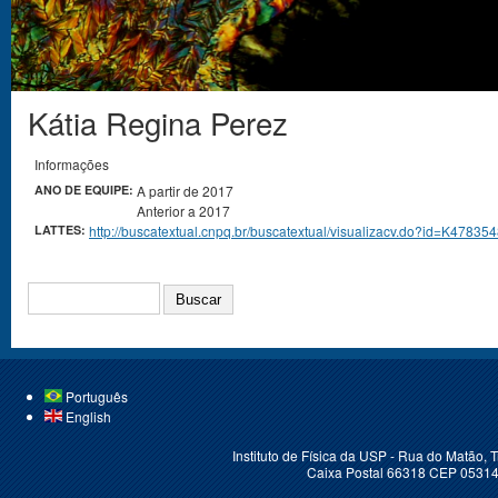
Kátia Regina Perez
Você está aqui
Informações
ANO DE EQUIPE:
A partir de 2017
Anterior a 2017
LATTES:
http://buscatextual.cnpq.br/buscatextual/visualizacv.do?id=K47835
BUSCAR
Português
English
Instituto de Física da USP - Rua do Matão,
Caixa Postal 66318 CEP 05314-