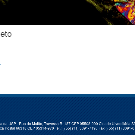
eto
0
sica da USP - Rua do Matão, Travessa R, 187 CEP 05508-090 Cidade Uiversitária Sã
xa Postal 66318 CEP 05314-970 Tel.: (+55) (11) 3091-7190 Fax (+55) (11) 3091-