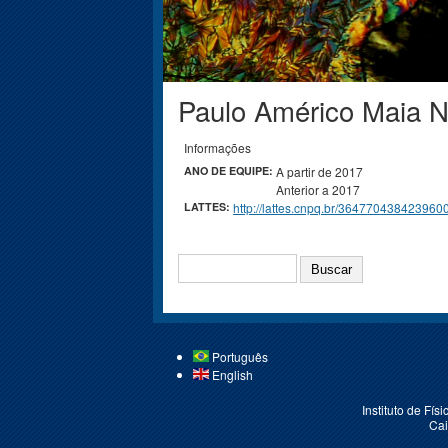
Paulo Américo Maia N
Você está aqui
Informações
ANO DE EQUIPE:
A partir de 2017
Anterior a 2017
LATTES:
http://lattes.cnpq.br/364770438423960
BUSCAR
Português
English
Instituto de Fí
Cai