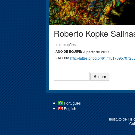
Roberto Kopke Salina
Você está aqui
Informações
ANO DE EQUIPE:
A partir de 2017
LATTES:
http://lattes.cnpq.br/617151769570725
BUSCAR
Português
English
Instituto de Fí
Cai