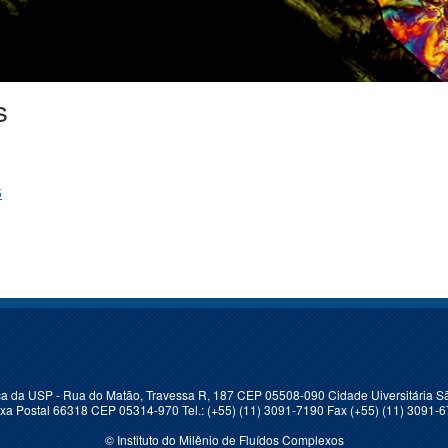
s
5
sica da USP - Rua do Matão, Travessa R, 187 CEP 05508-090 Cidade Uiversitária Sã
xa Postal 66318 CEP 05314-970 Tel.: (+55) (11) 3091-7190 Fax (+55) (11) 3091-
© Instituto do Milênio de Fluídos Complexos