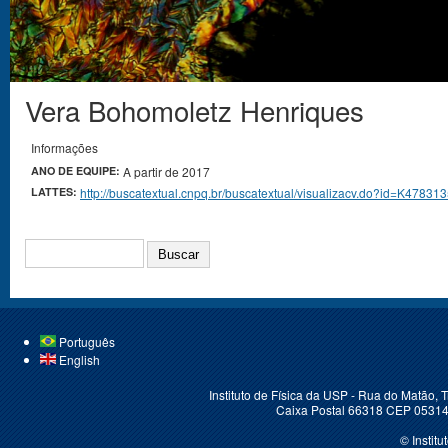
Vera Bohomoletz Henriques
Você está aqui
Informações
ANO DE EQUIPE:
A partir de 2017
LATTES:
http://buscatextual.cnpq.br/buscatextual/visualizacv.do?id=K47831
BUSCAR
Português
English
Instituto de Física da USP - Rua do Matão,
Caixa Postal 66318 CEP 05314-
© Instit