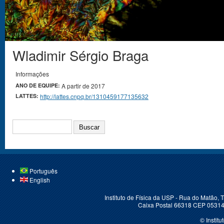
Wladimir Sérgio Braga
Você está aqui
Informações
ANO DE EQUIPE:
A partir de 2017
LATTES:
http://lattes.cnpq.br/1310459177135632
BUSCAR
Português
English
Instituto de Física da USP - Rua do Matão,
Caixa Postal 66318 CEP 05314-
© Instit