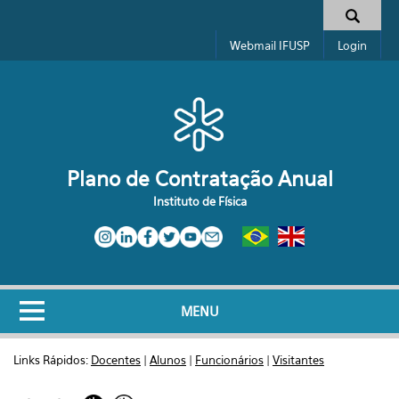
Pular para o conteúdo principal
Formulário de busca
Webmail IFUSP
Login
Plano de Contratação Anual
Instituto de Física
MENU
Links Rápidos:
Docentes
|
Alunos
|
Funcionários
|
Visitantes