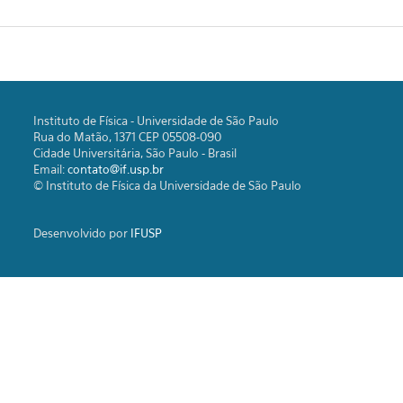
Instituto de Física - Universidade de São Paulo
Rua do Matão, 1371 CEP 05508-090
Cidade Universitária, São Paulo - Brasil
Email:
contato@if.usp.br
© Instituto de Física da Universidade de São Paulo
Desenvolvido por
IFUSP