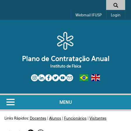
Pular para o conteúdo principal
Formulário de busca
Webmail IFUSP
Login
Plano de Contratação Anual
Instituto de Física
MENU
Links Rápidos:
Docentes
|
Alunos
|
Funcionários
|
Visitantes