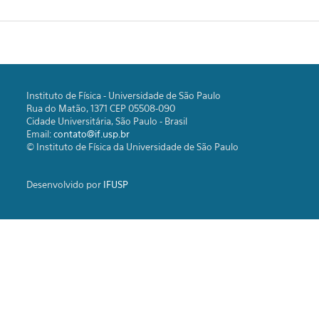
Instituto de Física - Universidade de São Paulo
Rua do Matão, 1371 CEP 05508-090
Cidade Universitária, São Paulo - Brasil
Email:
contato@if.usp.br
© Instituto de Física da Universidade de São Paulo
Desenvolvido por
IFUSP