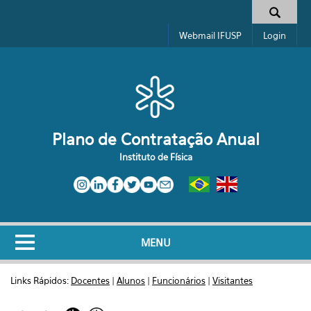
Pular para o conteúdo principal
Formulário de busca
Webmail IFUSP
Login
Plano de Contratação Anual
Instituto de Física
MENU
Links Rápidos:
Docentes
|
Alunos
|
Funcionários
|
Visitantes