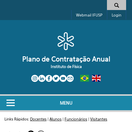
Pular para o conteúdo principal
Formulário de busca
Webmail IFUSP
Login
Plano de Contratação Anual
Instituto de Física
MENU
Links Rápidos:
Docentes
|
Alunos
|
Funcionários
|
Visitantes