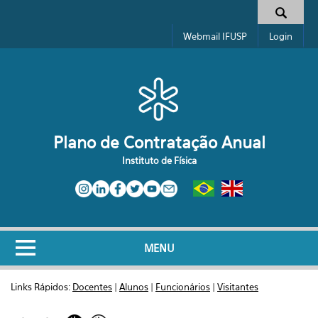
Pular para o conteúdo principal
Formulário de busca
Webmail IFUSP
Login
Plano de Contratação Anual
Instituto de Física
MENU
Links Rápidos:
Docentes
|
Alunos
|
Funcionários
|
Visitantes