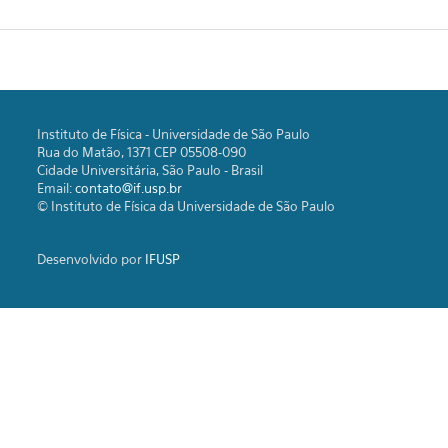
Instituto de Física - Universidade de São Paulo
Rua do Matão, 1371 CEP 05508-090
Cidade Universitária, São Paulo - Brasil
Email:
contato@if.usp.br
© Instituto de Física da Universidade de São Paulo
Desenvolvido por
IFUSP