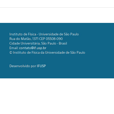
Instituto de Física - Universidade de São Paulo
Rua do Matão, 1371 CEP 05508-090
Cidade Universitária, São Paulo - Brasil
Email:
contato@if.usp.br
© Instituto de Física da Universidade de São Paulo
Desenvolvido por
IFUSP