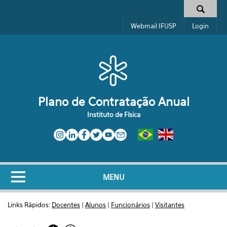
Pular para o conteúdo principal
Formulário de busca
Webmail IFUSP
Login
Plano de Contratação Anual
Instituto de Física
MENU
Links Rápidos:
Docentes
|
Alunos
|
Funcionários
|
Visitantes