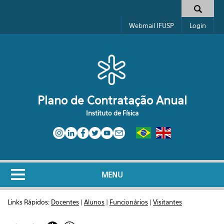
Pular para o conteúdo principal
Formulário de busca
Webmail IFUSP
Login
Plano de Contratação Anual
Instituto de Física
MENU
Links Rápidos:
Docentes
|
Alunos
|
Funcionários
|
Visitantes