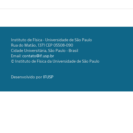
Instituto de Física - Universidade de São Paulo
Rua do Matão, 1371 CEP 05508-090
Cidade Universitária, São Paulo - Brasil
Email:
contato@if.usp.br
© Instituto de Física da Universidade de São Paulo
Desenvolvido por
IFUSP