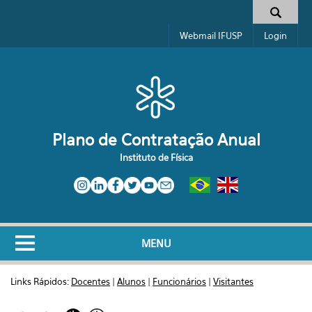
Pular para o conteúdo principal
Formulário de busca
Webmail IFUSP
Login
Plano de Contratação Anual
Instituto de Física
MENU
Links Rápidos:
Docentes
|
Alunos
|
Funcionários
|
Visitantes