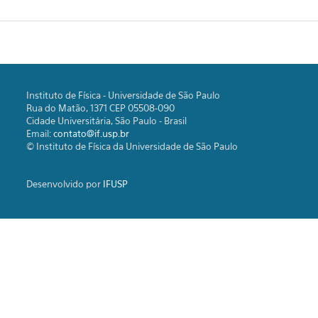
Instituto de Física - Universidade de São Paulo
Rua do Matão, 1371 CEP 05508-090
Cidade Universitária, São Paulo - Brasil
Email:
contato@if.usp.br
© Instituto de Física da Universidade de São Paulo
Desenvolvido por
IFUSP