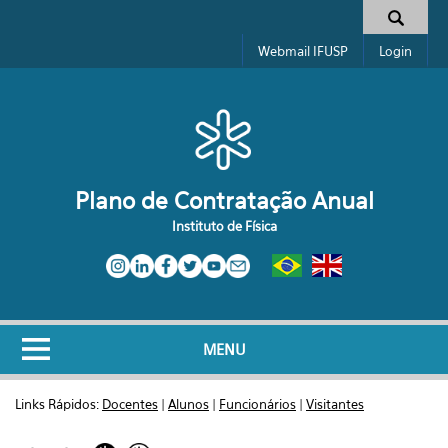
Pular para o conteúdo principal
Formulário de busca
Webmail IFUSP
Login
Plano de Contratação Anual
Instituto de Física
MENU
Links Rápidos:
Docentes
|
Alunos
|
Funcionários
|
Visitantes