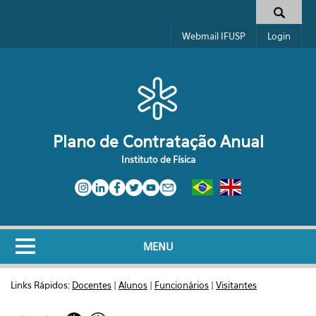
Pular para o conteúdo principal
Formulário de busca
Webmail IFUSP
Login
Plano de Contratação Anual
Instituto de Física
MENU
Links Rápidos:
Docentes
|
Alunos
|
Funcionários
|
Visitantes