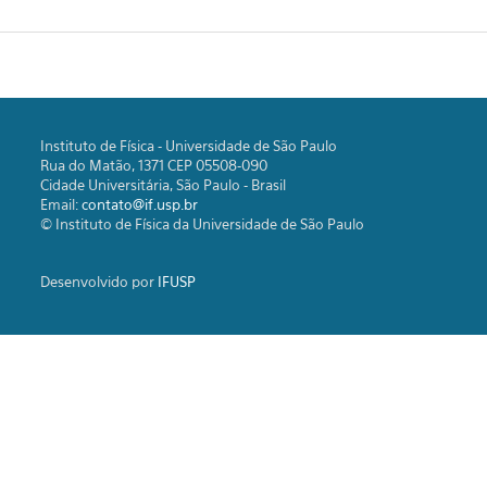
Instituto de Física - Universidade de São Paulo
Rua do Matão, 1371 CEP 05508-090
Cidade Universitária, São Paulo - Brasil
Email:
contato@if.usp.br
© Instituto de Física da Universidade de São Paulo
Desenvolvido por
IFUSP