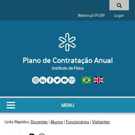
Pular para o conteúdo principal
Formulário de busca
Webmail IFUSP
Login
Plano de Contratação Anual
Instituto de Física
MENU
Links Rápidos:
Docentes
|
Alunos
|
Funcionários
|
Visitantes