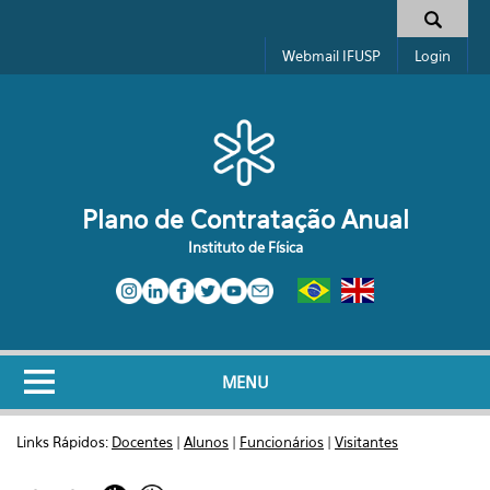
Pular para o conteúdo principal
Formulário de busca
Webmail IFUSP
Login
Plano de Contratação Anual
Instituto de Física
MENU
Links Rápidos:
Docentes
|
Alunos
|
Funcionários
|
Visitantes