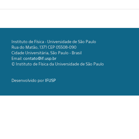
Instituto de Física - Universidade de São Paulo
Rua do Matão, 1371 CEP 05508-090
Cidade Universitária, São Paulo - Brasil
Email:
contato@if.usp.br
© Instituto de Física da Universidade de São Paulo
Desenvolvido por
IFUSP