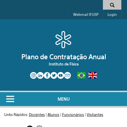
Pular para o conteúdo principal
Formulário de busca
Webmail IFUSP
Login
Plano de Contratação Anual
Instituto de Física
MENU
Links Rápidos:
Docentes
|
Alunos
|
Funcionários
|
Visitantes