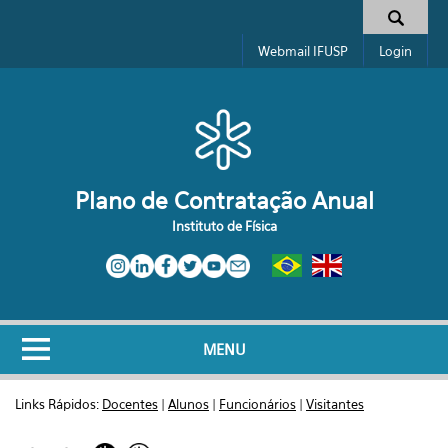
Pular para o conteúdo principal
Formulário de busca
Webmail IFUSP
Login
Plano de Contratação Anual
Instituto de Física
MENU
Links Rápidos:
Docentes
|
Alunos
|
Funcionários
|
Visitantes