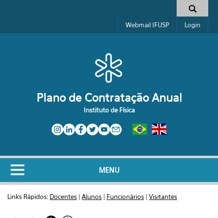
Pular para o conteúdo principal
Formulário de busca
Webmail IFUSP
Login
Plano de Contratação Anual
Instituto de Física
MENU
Links Rápidos:
Docentes
|
Alunos
|
Funcionários
|
Visitantes