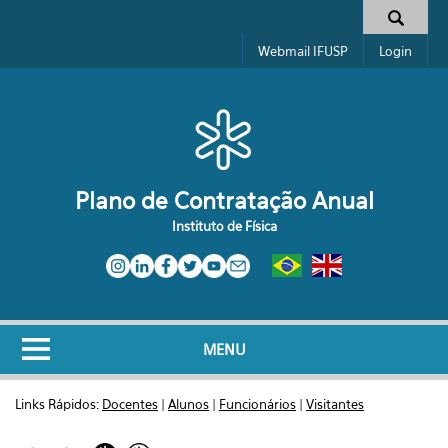
Pular para o conteúdo principal
Formulário de busca
Webmail IFUSP
Login
Plano de Contratação Anual
Instituto de Física
MENU
Links Rápidos:
Docentes
|
Alunos
|
Funcionários
|
Visitantes