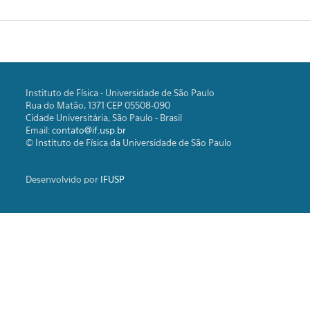
Instituto de Física - Universidade de São Paulo
Rua do Matão, 1371 CEP 05508-090
Cidade Universitária, São Paulo - Brasil
Email:
contato@if.usp.br
© Instituto de Física da Universidade de São Paulo
Desenvolvido por
IFUSP