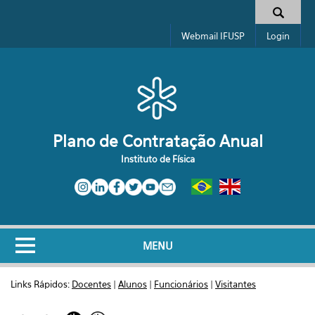
Pular para o conteúdo principal
Formulário de busca
Webmail IFUSP
Login
Plano de Contratação Anual
Instituto de Física
MENU
Links Rápidos:
Docentes
|
Alunos
|
Funcionários
|
Visitantes