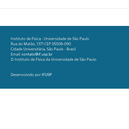
Instituto de Física - Universidade de São Paulo
Rua do Matão, 1371 CEP 05508-090
Cidade Universitária, São Paulo - Brasil
Email:
contato@if.usp.br
© Instituto de Física da Universidade de São Paulo
Desenvolvido por
IFUSP