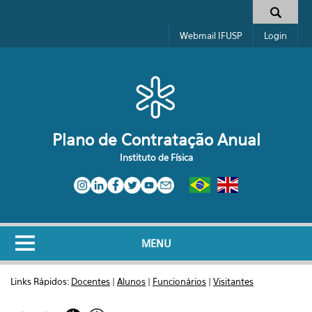
Pular para o conteúdo principal
Formulário de busca
Webmail IFUSP
Login
Plano de Contratação Anual
Instituto de Física
MENU
Links Rápidos:
Docentes
|
Alunos
|
Funcionários
|
Visitantes