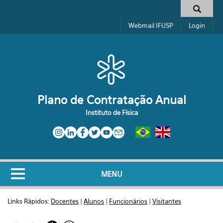
Pular para o conteúdo principal
Formulário de busca
Webmail IFUSP
Login
Plano de Contratação Anual
Instituto de Física
MENU
Links Rápidos:
Docentes
|
Alunos
|
Funcionários
|
Visitantes