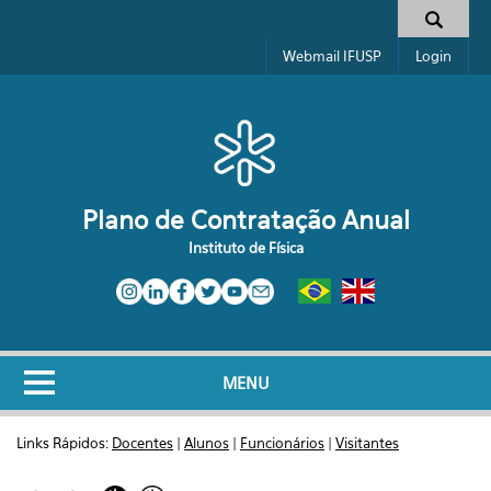
Pular para o conteúdo principal
Formulário de busca
Webmail IFUSP
Login
Plano de Contratação Anual
Instituto de Física
MENU
Links Rápidos:
Docentes
|
Alunos
|
Funcionários
|
Visitantes